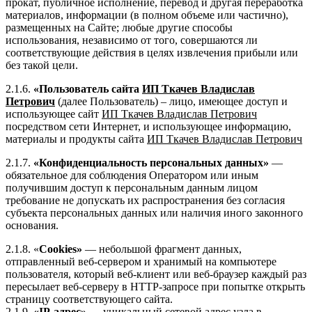
прокат, публичное исполнение, перевод и другая переработка
материалов, информации (в полном объеме или частично),
размещенных на Сайте; любые другие способы
использования, независимо от того, совершаются ли
соответствующие действия в целях извлечения прибыли или
без такой цели.
2.1.6.
«Пользователь сайта
ИП Ткачев Владислав
Петрович
(далее Пользователь) – лицо, имеющее доступ и
использующее сайт
ИП Ткачев Владислав Петрович
посредством сети Интернет, и использующее информацию,
материалы и продукты сайта
ИП Ткачев Владислав Петрович
2.1.7.
«Конфиденциальность персональных данных»
—
обязательное для соблюдения Оператором или иным
получившим доступ к персональным данным лицом
требование не допускать их распространения без согласия
субъекта персональных данных или наличия иного законного
основания.
2.1.8. «
Cookies»
— небольшой фрагмент данных,
отправленный веб-сервером и хранимый на компьютере
пользователя, который веб-клиент или веб-браузер каждый раз
пересылает веб-серверу в HTTP-запросе при попытке открыть
страницу соответствующего сайта.
2.1.9.
«IP-адрес»
— уникальный сетевой адрес узла в