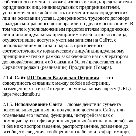
собственного имени, а также физические лица-представители
юридических лиц, индивидуальных предпринимателей,
уполномоченные действовать от имени таких юридических
лиц на основании устава, доверенности, трудового договора,
гражданско-правового договора или по другим основаниям. В
том числе к уполномоченным представителям юридических
лиц и индивидуальных предпринимателей относятся лица,
осуществившие доступ к учетным записям на Сайте, с
использованием логина и пароля, присвоенного
соответствующему юридическому лицу/индивидуальному
предпринимателю в рамках заключенного им с Оператором
договора/соглашения об оказании Услуг/предоставлении
Сервиса/продажи (реализации) Продукции (Товара).
2.1.4.
Сайт
ИП Ткачев Владислав Петрович
— это
совокупность связанных между собой веб-страниц,
размещенных в сети Интернет по уникальному адресу (URL):
https://academtib.ru
2.1.5.
Использование Сайта
– любые действия субъекта
персональных данных по получению доступа к Сайту или
отдельным его частям, функциям, интерфейсам как с
помощью аутентификационных данных (логина и пароля), так
и без них; воспроизведение, распространение, доведение до
всеобщего сведения, сообщение по кабелю и в эфир, импорт,